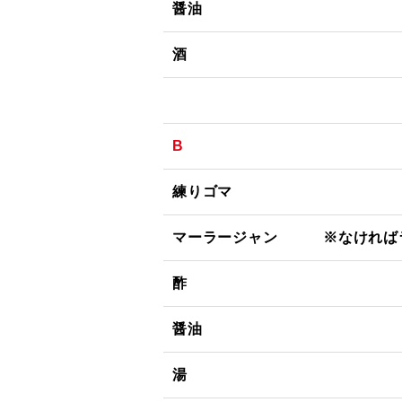
醤油
酒
B
練りゴマ
マーラージャン ※なければ
酢
醤油
湯