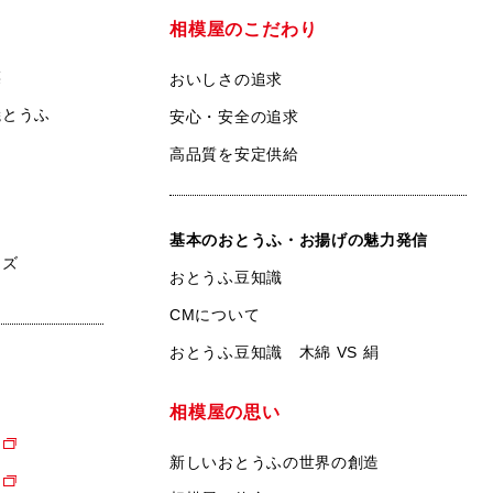
相模屋のこだわり
菜
おいしさの追求
焼とうふ
安心・安全の追求
高品質を安定供給
基本のおとうふ・お揚げの魅力発信
ンズ
おとうふ豆知識
CMについて
おとうふ豆知識 木綿 VS 絹
相模屋の思い
新しいおとうふの世界の創造