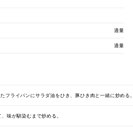
適量
適量
したフライパンにサラダ油をひき、豚ひき肉と一緒に炒める
て、味が馴染むまで炒める。