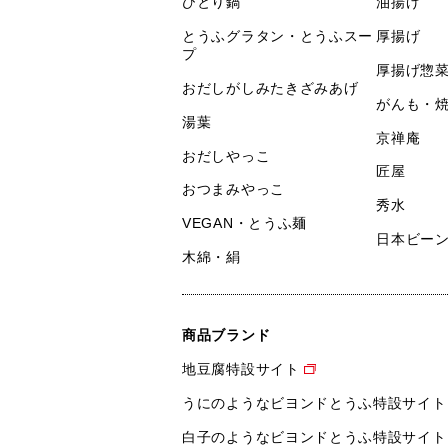
ひとり鍋
油揚げ
とうふグラタン・とうふスー
厚揚げ
プ
厚揚げ惣
おだしがしみたきざみあげ
がんも・
湯葉
京禅庵
おだしやっこ
匠屋
おつまみやっこ
秀水
VEGAN・とうふ麺
日本ビー
木綿・絹
商品ブランド
地豆腐特設サイト
うにのようなビヨンドとうふ特設サイト
白子のようなビヨンドとうふ特設サイト