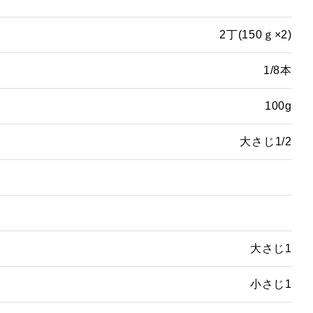
2丁(150ｇ×2)
1/8本
100g
大さじ1/2
大さじ1
小さじ1