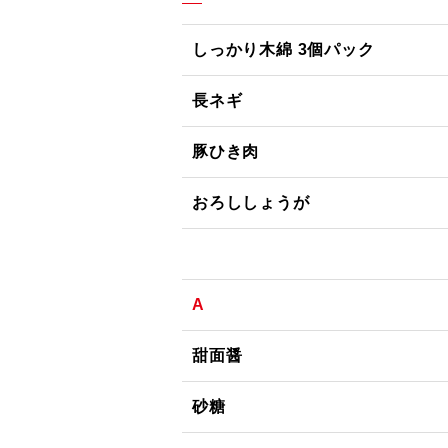
しっかり木綿 3個パック
長ネギ
豚ひき肉
おろししょうが
A
甜面醤
砂糖