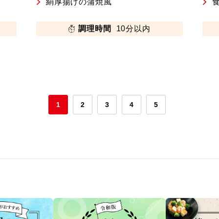
絹厚揚げの蒲焼風
調理時間
10分以内
1
2
3
4
5