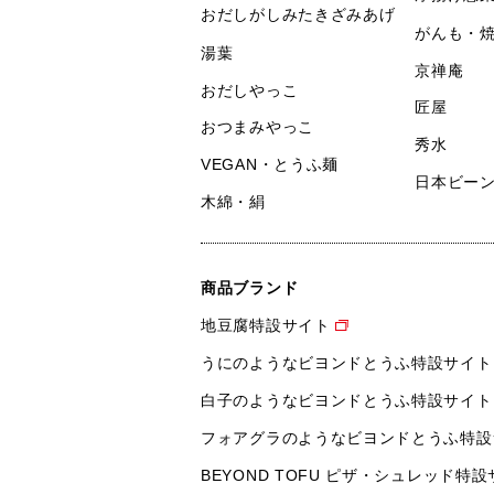
おだしがしみたきざみあげ
がんも・
湯葉
京禅庵
おだしやっこ
匠屋
おつまみやっこ
秀水
VEGAN・とうふ麺
日本ビー
木綿・絹
商品ブランド
地豆腐特設サイト
うにのようなビヨンドとうふ特設サイト
白子のようなビヨンドとうふ特設サイト
フォアグラのようなビヨンドとうふ特設
BEYOND TOFU ピザ・シュレッド特