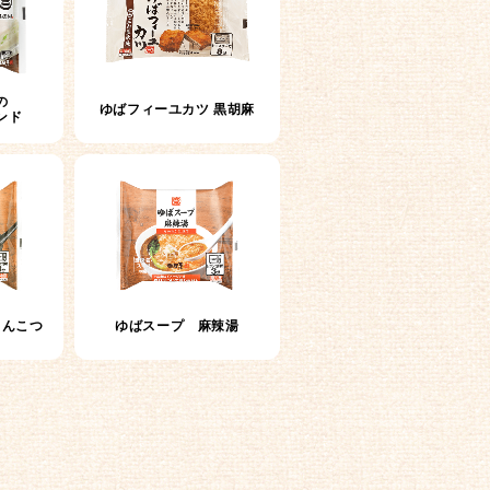
の
ゆばフィーユカツ 黒胡麻
ンド
とんこつ
ゆばスープ 麻辣湯