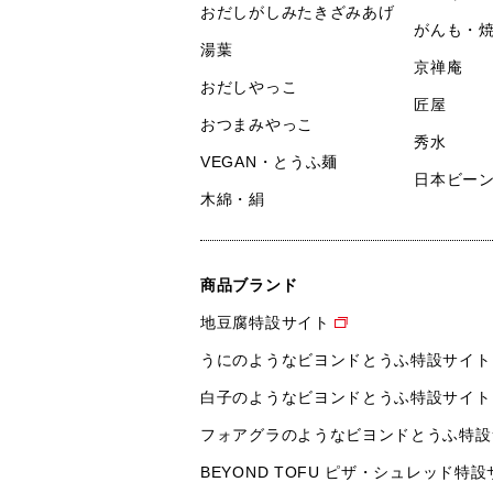
おだしがしみたきざみあげ
がんも・
湯葉
京禅庵
おだしやっこ
匠屋
おつまみやっこ
秀水
VEGAN・とうふ麺
日本ビー
木綿・絹
商品ブランド
地豆腐特設サイト
うにのようなビヨンドとうふ特設サイト
白子のようなビヨンドとうふ特設サイト
フォアグラのようなビヨンドとうふ特設
BEYOND TOFU ピザ・シュレッド特