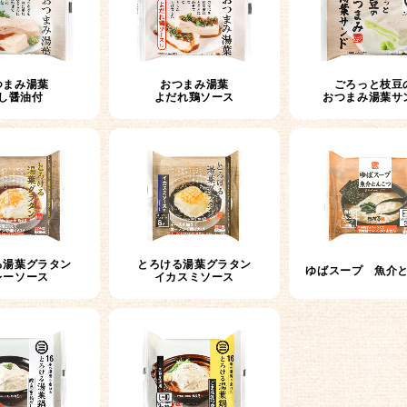
つまみ湯葉
おつまみ湯葉
ごろっと枝豆
し醤油付
よだれ鶏ソース
おつまみ湯葉サ
る湯葉グラタン
とろける湯葉グラタン
ゆばスープ 魚介
レーソース
イカスミソース