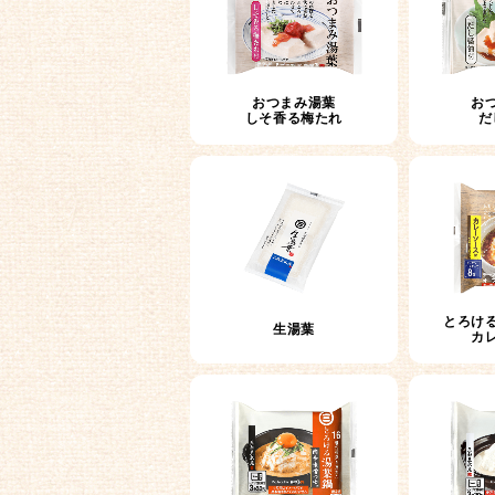
おつまみ湯葉
お
しそ香る梅たれ
だ
とろけ
生湯葉
カ