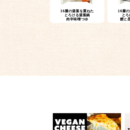
16層の湯葉を重ねた
16層
とろける湯葉鍋
とろ
肉辛味噌つゆ
鰹と