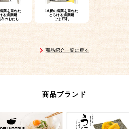
の湯葉を重ねた
16層の湯葉を重ねた
ける湯葉鍋
とろける湯葉鍋
昆布のおだし
ごま豆乳
商品紹介一覧に戻る
商品ブランド