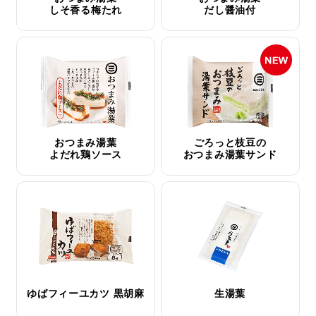
しそ香る梅たれ
だし醤油付
おつまみ湯葉
ごろっと枝豆の
よだれ鶏ソース
おつまみ湯葉サンド
ゆばフィーユカツ 黒胡麻
生湯葉