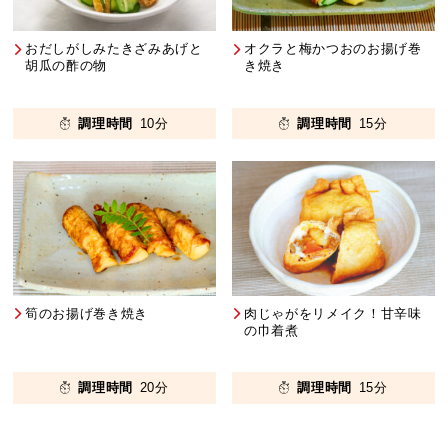
おだしがしみたきざみあげと
オクラと梅かつおのお揚げ巻
胡瓜の酢の物
き焼き
調理時間
10分
調理時間
15分
筍のお揚げ巻き焼き
肉じゃがをリメイク！甘辛味
の巾着煮
調理時間
20分
調理時間
15分