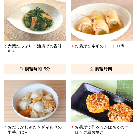
大葉たっぷり！油揚げの香味
お揚げとネギのトロトロ煮
和え
調理時間
5分
調理時間
おだしがしみたきざみあげの
お揚げで作る☆かぼちゃのコ
⾥芋ごはん
ロッケ⾵お焼き