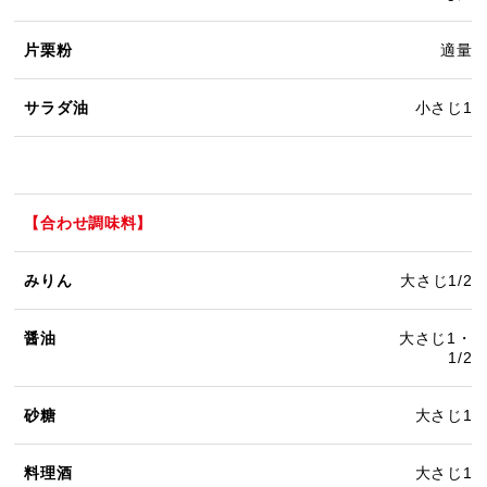
片栗粉
適量
サラダ油
小さじ1
【合わせ調味料】
みりん
大さじ1/2
醤油
大さじ1・
1/2
砂糖
大さじ1
料理酒
大さじ1