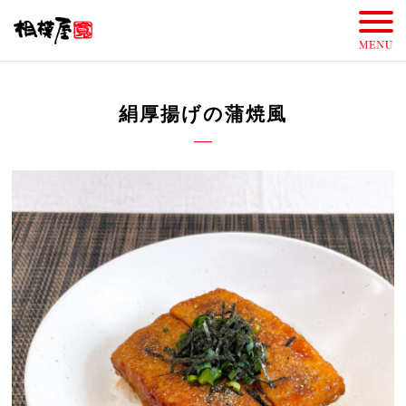
絹厚揚げの蒲焼風