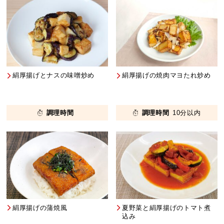
絹厚揚げとナスの味噌炒め
絹厚揚げの焼肉マヨたれ炒め
調理時間
調理時間
10分以内
絹厚揚げの蒲焼風
夏野菜と絹厚揚げのトマト煮
込み