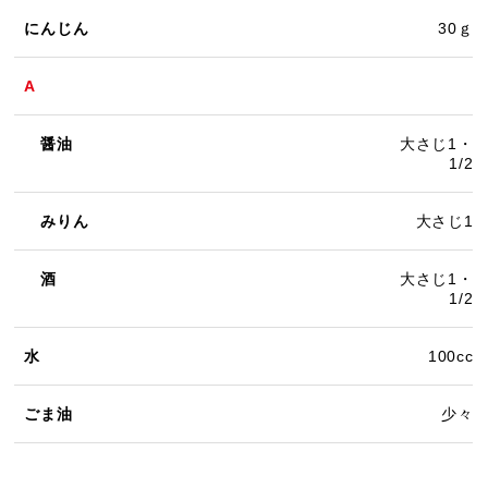
にんじん
30ｇ
A
醤油
大さじ1・
1/2
みりん
大さじ1
酒
大さじ1・
1/2
水
100cc
ごま油
少々