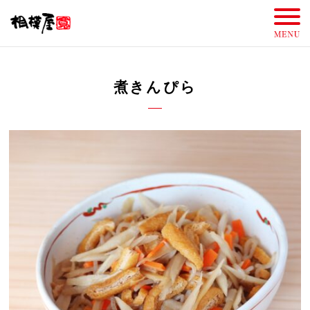
煮きんぴら