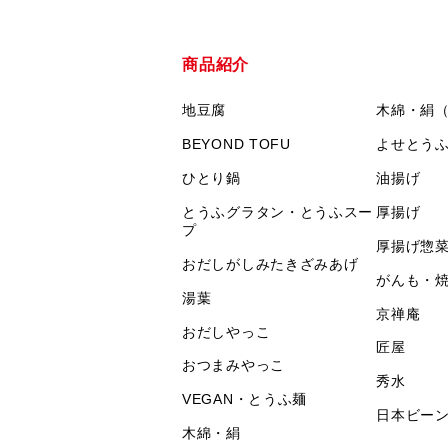
商品紹介
地豆腐
木綿・絹
BEYOND TOFU
よせとう
ひとり鍋
油揚げ
とうふグラタン・とうふスー
厚揚げ
プ
厚揚げ惣
おだしがしみたきざみあげ
がんも・
湯葉
京禅庵
おだしやっこ
匠屋
おつまみやっこ
秀水
VEGAN・とうふ麺
日本ビー
木綿・絹