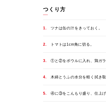
つくり方
ツナは缶の汁をきっておく。
トマトは1cm角に切る。
①と②をボウルに入れ、鶏ガ
木綿とうふの水分を軽く拭き
④に③をこんもり盛り、仕上