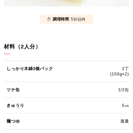
調理時間
5分以内
材料（2人分）
しっかり木綿3個パック
2丁
(150g×2)
ツナ缶
1/2缶
きゅうり
5㎝
麺つゆ
適量