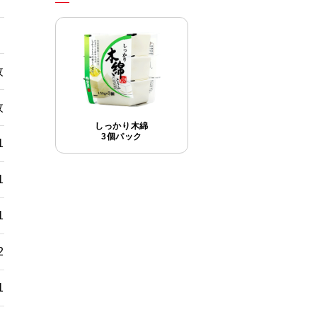
）
枚
枚
しっかり木綿
3個パック
1
1
1
2
1