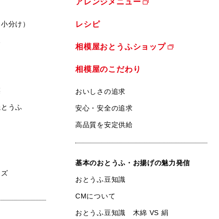
アレンジメニュー
（小分け）
レシピ
ふ
相模屋おとうふショップ
相模屋のこだわり
菜
おいしさの追求
焼とうふ
安心・安全の追求
高品質を安定供給
基本のおとうふ・お揚げの魅力発信
ンズ
おとうふ豆知識
CMについて
おとうふ豆知識 木綿 VS 絹