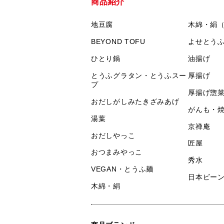
商品紹介
地豆腐
木綿・絹
BEYOND TOFU
よせとう
ひとり鍋
油揚げ
とうふグラタン・とうふスー
厚揚げ
プ
厚揚げ惣
おだしがしみたきざみあげ
がんも・
湯葉
京禅庵
おだしやっこ
匠屋
おつまみやっこ
秀水
VEGAN・とうふ麺
日本ビー
木綿・絹