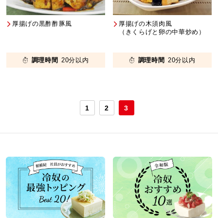
厚揚げの黒酢酢豚風
厚揚げの木須肉風
（きくらげと卵の中華炒め）
調理時間
20分以内
調理時間
20分以内
1
2
3