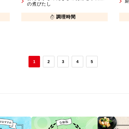
の煮びたし
調理時間
1
2
3
4
5