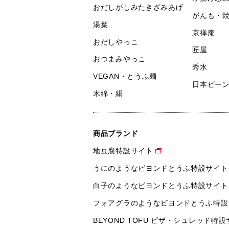
おだしがしみたきざみあげ
がんも・
湯葉
京禅庵
おだしやっこ
匠屋
おつまみやっこ
秀水
VEGAN・とうふ麺
日本ビー
木綿・絹
商品ブランド
地豆腐特設サイト
うにのようなビヨンドとうふ特設サイト
白子のようなビヨンドとうふ特設サイト
フォアグラのようなビヨンドとうふ特設
BEYOND TOFU ピザ・シュレッド特