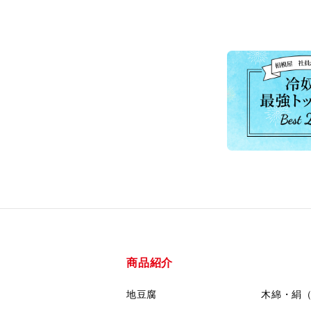
商品紹介
地豆腐
木綿・絹