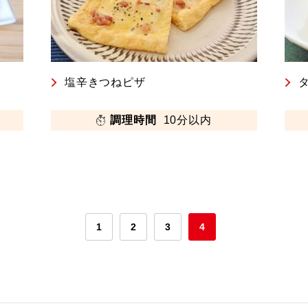
塩辛きつねピザ
調理時間
10分以内
1
2
3
4