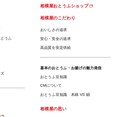
ふ
相模屋おとうふショップ
相模屋のこだわり
菜
おいしさの追求
焼とうふ
安心・安全の追求
高品質を安定供給
基本のおとうふ・お揚げの魅力発信
ンズ
おとうふ豆知識
CMについて
おとうふ豆知識 木綿 VS 絹
相模屋の思い