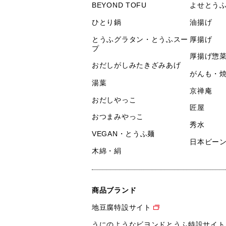
BEYOND TOFU
よせとう
ひとり鍋
油揚げ
とうふグラタン・とうふスー
厚揚げ
プ
厚揚げ惣
おだしがしみたきざみあげ
がんも・
湯葉
京禅庵
おだしやっこ
匠屋
おつまみやっこ
秀水
VEGAN・とうふ麺
日本ビー
木綿・絹
商品ブランド
地豆腐特設サイト
うにのようなビヨンドとうふ特設サイト