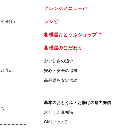
アレンジメニュー
（小分け）
レシピ
ふ
相模屋おとうふショップ
相模屋のこだわり
菜
おいしさの追求
焼とうふ
安心・安全の追求
高品質を安定供給
基本のおとうふ・お揚げの魅力発信
ンズ
おとうふ豆知識
CMについて