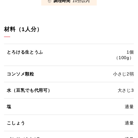
調理時間
10分以内
材料（1人分）
とろける生とうふ
1個
（100g）
コンソメ顆粒
小さじ2弱
水（豆乳でも代用可）
大さじ3
塩
適量
こしょう
適量