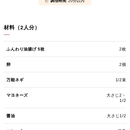
調理時間
20分以内
材料（2人分）
ふんわり油揚げ 5枚
2枚
卵
2個
万能ネギ
1/2束
マヨネーズ
大さじ2・
1/2
醤油
大さじ1/2