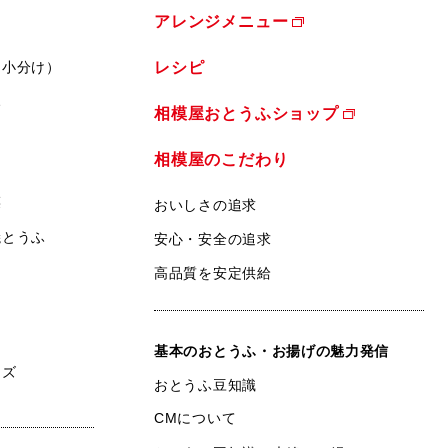
アレンジメニュー
（小分け）
レシピ
ふ
相模屋おとうふショップ
相模屋のこだわり
菜
おいしさの追求
焼とうふ
安心・安全の追求
高品質を安定供給
基本のおとうふ・お揚げの魅力発信
ンズ
おとうふ豆知識
CMについて