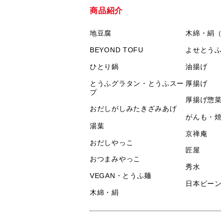
商品紹介
地豆腐
木綿・絹
BEYOND TOFU
よせとう
ひとり鍋
油揚げ
とうふグラタン・とうふスー
厚揚げ
プ
厚揚げ惣
おだしがしみたきざみあげ
がんも・
湯葉
京禅庵
おだしやっこ
匠屋
おつまみやっこ
秀水
VEGAN・とうふ麺
日本ビー
木綿・絹