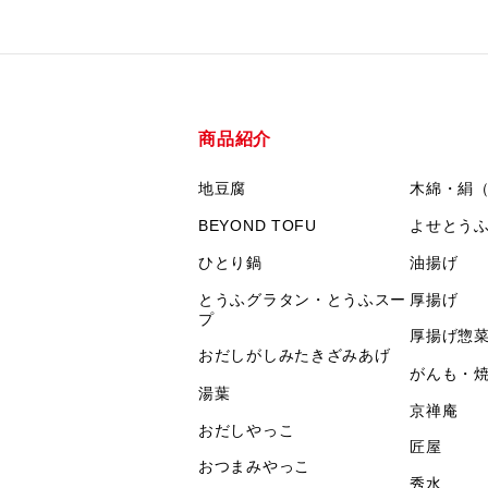
商品紹介
地豆腐
木綿・絹
BEYOND TOFU
よせとう
ひとり鍋
油揚げ
とうふグラタン・とうふスー
厚揚げ
プ
厚揚げ惣
おだしがしみたきざみあげ
がんも・
湯葉
京禅庵
おだしやっこ
匠屋
おつまみやっこ
秀水