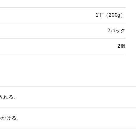
1丁（200g）
2パック
2個
入れる。
つかける。