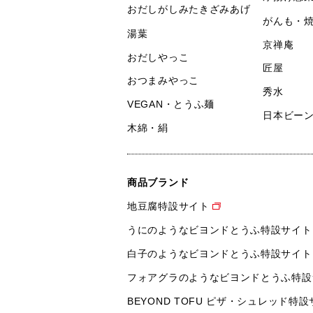
おだしがしみたきざみあげ
がんも・
湯葉
京禅庵
おだしやっこ
匠屋
おつまみやっこ
秀水
VEGAN・とうふ麺
日本ビー
木綿・絹
商品ブランド
地豆腐特設サイト
うにのようなビヨンドとうふ特設サイト
白子のようなビヨンドとうふ特設サイト
フォアグラのようなビヨンドとうふ特設
BEYOND TOFU ピザ・シュレッド特