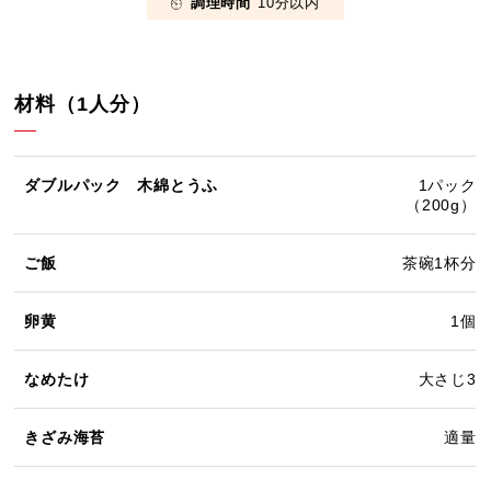
調理時間
10分以内
材料（1人分）
ダブルパック 木綿とうふ
1パック
（200g）
ご飯
茶碗1杯分
卵黄
1個
なめたけ
大さじ3
きざみ海苔
適量