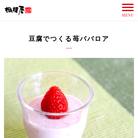
豆腐でつくる苺ババロア