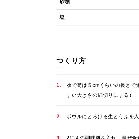
砂糖
塩
つくり方
ゆで筍は５cmくらいの長さで
すい大きさの細切りにする）
ボウルにとろける生とうふを
2にＡの調味料を入れ、混ぜ合