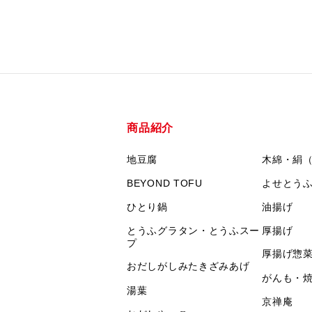
商品紹介
地豆腐
木綿・絹
BEYOND TOFU
よせとう
ひとり鍋
油揚げ
とうふグラタン・とうふスー
厚揚げ
プ
厚揚げ惣
おだしがしみたきざみあげ
がんも・
湯葉
京禅庵