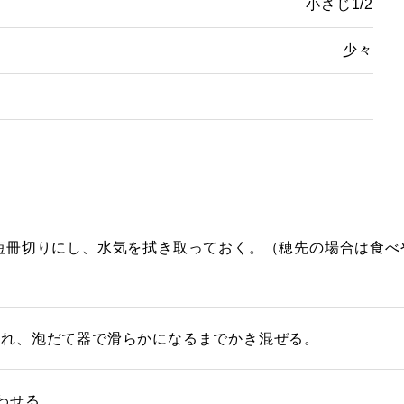
小さじ1/2
少々
短冊切りにし、水気を拭き取っておく。（穂先の場合は食べ
入れ、泡だて器で滑らかになるまでかき混ぜる。
わせる。