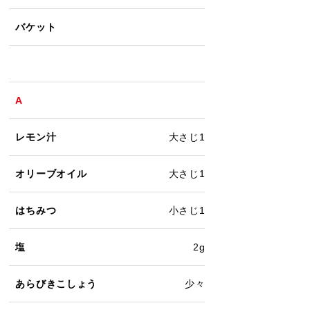
バケット
A
レモン汁
大さじ1
オリーブオイル
大さじ1
はちみつ
小さじ1
塩
2g
あらびきこしょう
少々