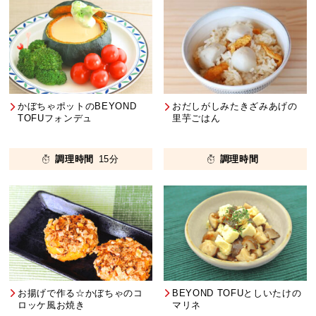
かぼちゃポットのBEYOND
おだしがしみたきざみあげの
TOFUフォンデュ
⾥芋ごはん
調理時間
15分
調理時間
お揚げで作る☆かぼちゃのコ
BEYOND TOFUとしいたけの
ロッケ⾵お焼き
マリネ