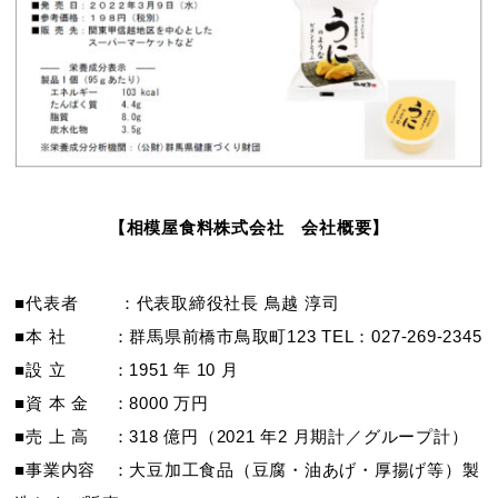
【相模屋食料株式会社 会社概要】
■代表者 ：代表取締役社長 鳥越 淳司
■本 社 ：群馬県前橋市鳥取町123 TEL：027-269-2345
■設 立 ：1951 年 10 月
■資 本 金 ：8000 万円
■売 上 高 ：318 億円（2021 年2 月期計／グループ計）
■事業内容 ：大豆加工食品（豆腐・油あげ・厚揚げ等）製