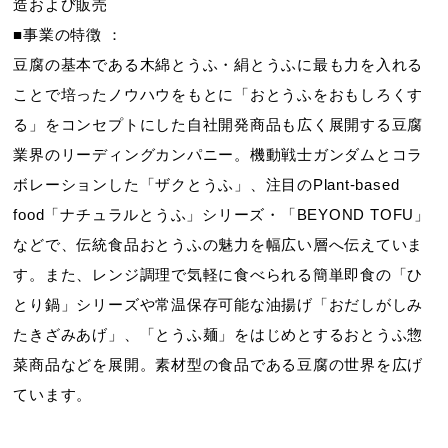
造および販売
■事業の特徴 ：
豆腐の基本である木綿とうふ・絹とうふに最も力を入れる
ことで培ったノウハウをもとに「おとうふをおもしろくす
る」をコンセプトにした自社開発商品も広く展開する豆腐
業界のリーディングカンパニー。機動戦士ガンダムとコラ
ボレーションした「ザクとうふ」、注目のPlant-based
food「ナチュラルとうふ」シリーズ・「BEYOND TOFU」
などで、伝統食品おとうふの魅力を幅広い層へ伝えていま
す。また、レンジ調理で気軽に食べられる簡単即食の「ひ
とり鍋」シリーズや常温保存可能な油揚げ「おだしがしみ
たきざみあげ」、「とうふ麺」をはじめとするおとうふ惣
菜商品などを展開。素材型の食品である豆腐の世界を広げ
ています。