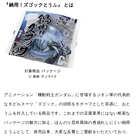
『鍋用！ズゴックとうふ』 とは
アニメーション「機動戦士ガンダム」に登場するジオン軍の代表的
なモビルスーツ「ズゴック」の頭部をモチーフとした容器に、おと
うふを封入している商品です。これまでの豆腐業界にはない斬新な
パッケージの魅力に加え、ほんのり昆布風味の煮崩れしにくい鍋用
とうふとして、発売以来、大変な反響とご愛顧をいただいており、