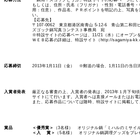
もしくは、住所・氏名（フリガナ）・性別・電話番号・
用：任意）、作品名、ＰＲポイントを明記の上、写真を
い。
【応募先】
〒107-0062 東京都港区南青山 5-12-6 青山第二和田
ズゴック鍋写真コンテスト事務局 宛
※特設サイトの応募ページは、11/21（水）にオープン
ＷＥＢ応募の詳細は、特設サイト（http://sagamiya-kk.
応募締切
2013年1月11日（金） ※郵送の場合、1月11日の当日
入賞者発表
厳正なる審査の上、入賞者の発表は、2013年１月下旬
サイトにて行います。入賞者へは直接メールまたはお電
また、応募作品については随時、特設サイトに掲載して
賞品
＜優秀賞＞
（3名様） オリジナル鍋「ミハルのミサイ
＜入 賞＞
（5名様） オリジナル鍋調理グッズをプレ