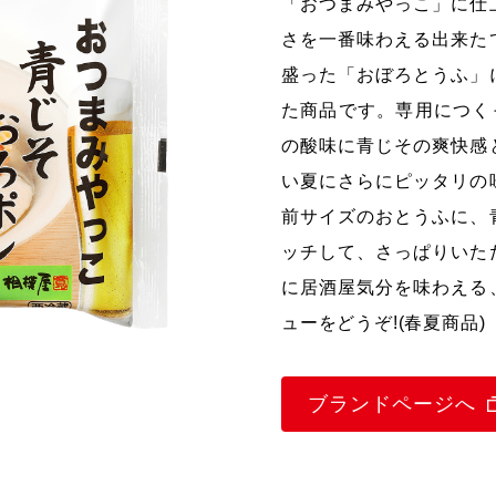
「おつまみやっこ」に仕
さを一番味わえる出来た
盛った「おぼろとうふ」
た商品です。専用につく
の酸味に青じその爽快感
い夏にさらにピッタリの
前サイズのおとうふに、
ッチして、さっぱりいた
に居酒屋気分を味わえる
ューをどうぞ!(春夏商品)
ブランドページへ