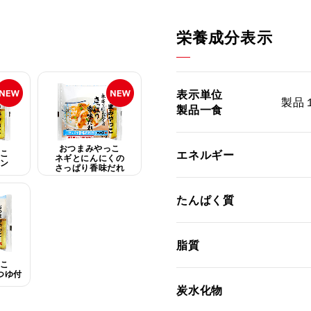
栄養成分表示
表示単位
製品
製品一食
おつまみやっこ
っこ
エネルギー
ネギとにんにくの
ポン
さっぱり香味だれ
たんぱく質
脂質
っこ
つゆ付
炭水化物