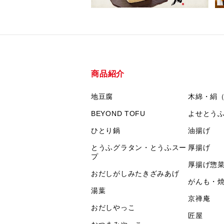
商品紹介
地豆腐
木綿・絹
BEYOND TOFU
よせとう
ひとり鍋
油揚げ
とうふグラタン・とうふスー
厚揚げ
プ
厚揚げ惣
おだしがしみたきざみあげ
がんも・
湯葉
京禅庵
おだしやっこ
匠屋