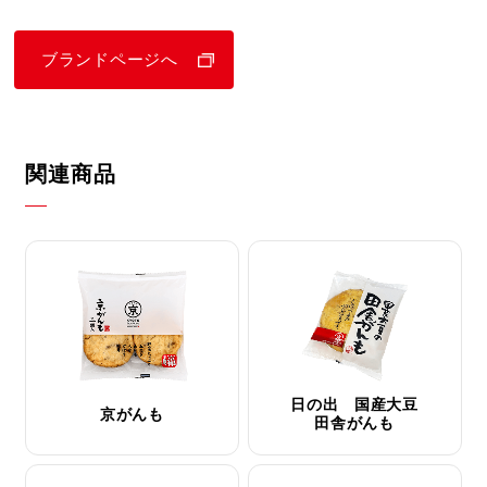
ブランドページへ
関連商品
日の出 国産大豆
京がんも
田舎がんも