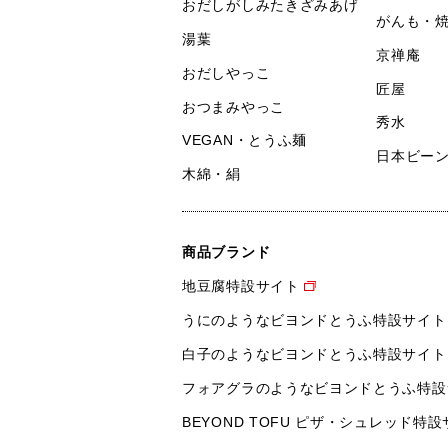
おだしがしみたきざみあげ
がんも・
湯葉
京禅庵
おだしやっこ
匠屋
おつまみやっこ
秀水
VEGAN・とうふ麺
日本ビー
木綿・絹
商品ブランド
地豆腐特設サイト
うにのようなビヨンドとうふ特設サイト
白子のようなビヨンドとうふ特設サイト
フォアグラのようなビヨンドとうふ特設
BEYOND TOFU ピザ・シュレッド特