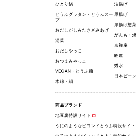
ひとり鍋
油揚げ
とうふグラタン・とうふスー
厚揚げ
プ
厚揚げ惣
おだしがしみたきざみあげ
がんも・
湯葉
京禅庵
おだしやっこ
匠屋
おつまみやっこ
秀水
VEGAN・とうふ麺
日本ビー
木綿・絹
商品ブランド
地豆腐特設サイト
うにのようなビヨンドとうふ特設サイト