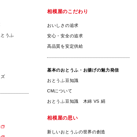
相模屋のこだわり
菜
おいしさの追求
焼とうふ
安心・安全の追求
高品質を安定供給
基本のおとうふ・お揚げの魅力発信
ンズ
おとうふ豆知識
CMについて
おとうふ豆知識 木綿 VS 絹
相模屋の思い
新しいおとうふの世界の創造