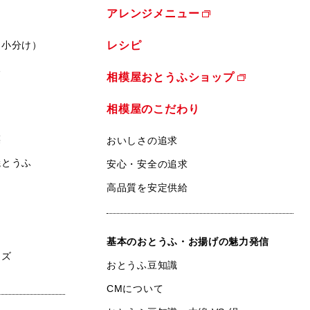
アレンジメニュー
（小分け）
レシピ
ふ
相模屋おとうふショップ
相模屋のこだわり
菜
おいしさの追求
焼とうふ
安心・安全の追求
高品質を安定供給
基本のおとうふ・お揚げの魅力発信
ンズ
おとうふ豆知識
CMについて