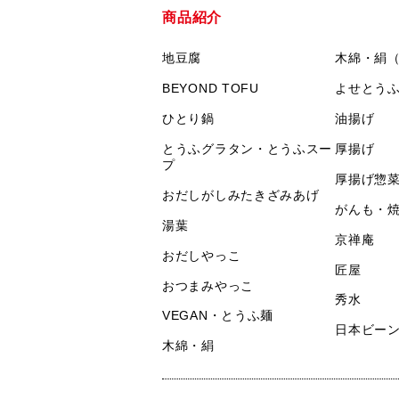
商品紹介
地豆腐
木綿・絹
BEYOND TOFU
よせとう
ひとり鍋
油揚げ
とうふグラタン・とうふスー
厚揚げ
プ
厚揚げ惣
おだしがしみたきざみあげ
がんも・
湯葉
京禅庵
おだしやっこ
匠屋
おつまみやっこ
秀水
VEGAN・とうふ麺
日本ビー
木綿・絹