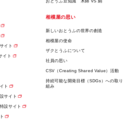
おとうふ豆知識 木綿 VS 絹
相模屋の思い
新しいおとうふの世界の創造
相模屋の使命
サイト
ザクとうふについて
設サイト
社員の思い
CSV（Creating Shared Value）活動
持続可能な開発目標（SDGs）への取り
イト
組み
設サイト
特設サイト
ト