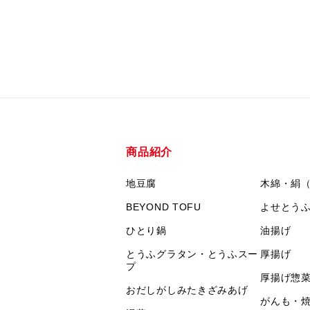
商品紹介
地豆腐
木綿・絹
BEYOND TOFU
よせとう
ひとり鍋
油揚げ
とうふグラタン・とうふスー
厚揚げ
プ
厚揚げ惣
おだしがしみたきざみあげ
がんも・